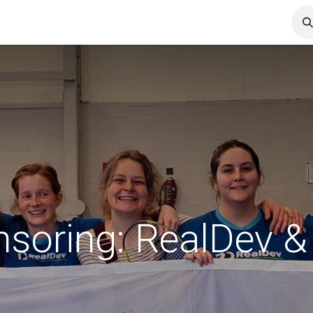
Services
Carrières
News
soring: RealDev 