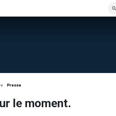
Services
Carrières
News
ev
Presse
our le moment.