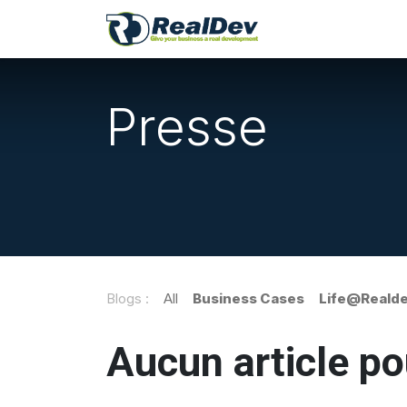
A Propos
Nos 
Presse
Blogs :
All
Business Cases
Life@Reald
Aucun article p