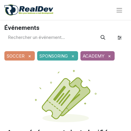
Événements
×
×
×
SOCCER
SPONSORING
ACADEMY