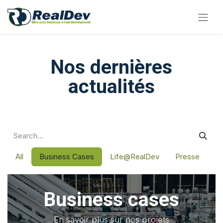
Nos dernières
actualités
All
Business Cases
Life@RealDev
Presse
Business cases
En savoir plus sur nos projets