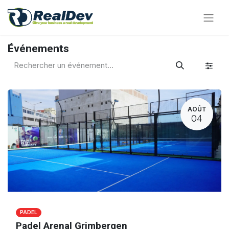
Événements
AOÛT
04
PADEL
Padel Arenal Grimbergen