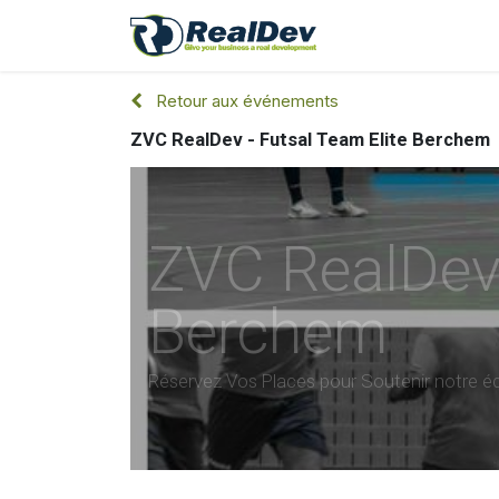
A Propos
Nos 
Retour aux événements
ZVC RealDev - Futsal Team Elite Berchem
ZVC RealDev 
Berchem
Réservez Vos Places pour Soutenir notre éq