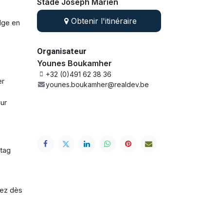
Stade Joseph Marien
Obtenir l'itinéraire
lge en
Organisateur
Younes Boukamher
+32 (0)491 62 38 36
er
younes.boukamher@realdev.be
our
htag
vez dès