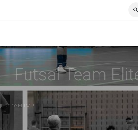
Services
Carrières
News
- Futsal Team Elit
uipe de Futsal !