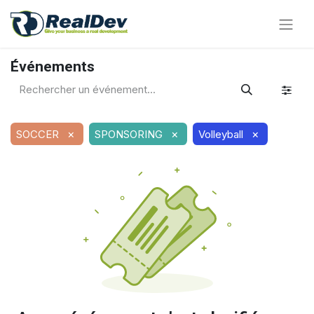
Événements
×
×
×
SOCCER
SPONSORING
Volleyball