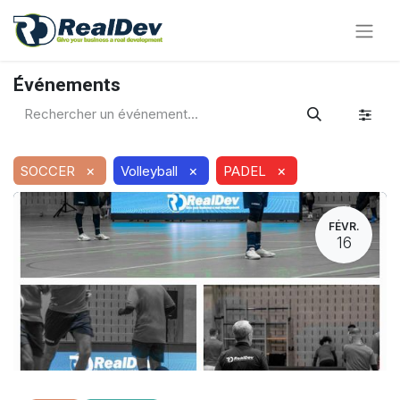
Événements
×
×
×
SOCCER
Volleyball
PADEL
FÉVR.
16