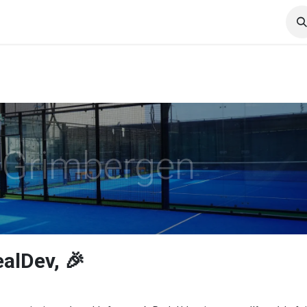
Services
Carrières
News
 Grimbergen
alDev, 🎉