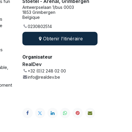
Stoetel - Arenal, Grimbergen
s fun
Antwerpselaan 1/bus 0003
1853 Grimbergen
Belgique
us
de
0230802514
Obtenir l'itinéraire
z
es
Organisateur
RealDev
able,
+32 (0)2 248 02 00
info@realdev.be
moment