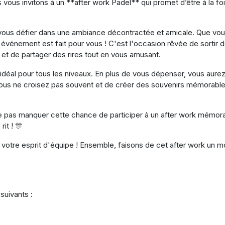
ous invitons à un **after work Padel** qui promet d’être à la foi
 à vous défier dans une ambiance décontractée et amicale. Que vo
 événement est fait pour vous ! C'est l'occasion rêvée de sortir 
s et de partager des rires tout en vous amusant.
idéal pour tous les niveaux. En plus de vous dépenser, vous aure
vous ne croisez pas souvent et de créer des souvenirs mémorabl
 ne pas manquer cette chance de participer à un after work mémor
rit ! 🎊
 votre esprit d'équipe ! Ensemble, faisons de cet after work un 
suivants :