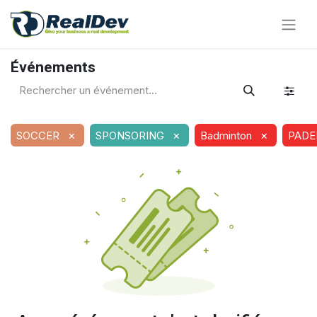
Événements
×
×
×
SOCCER
SPONSORING
Badminton
PADE