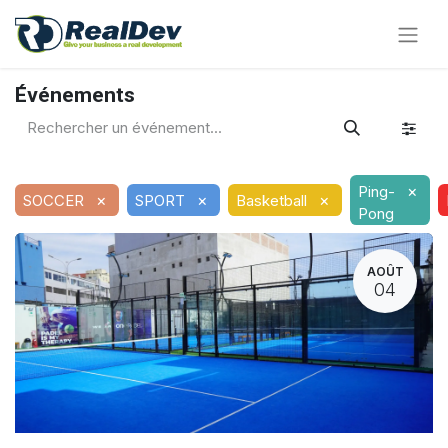
Événements
×
Ping-
×
×
×
SOCCER
SPORT
Basketball
Pong
AOÛT
04