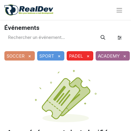
Événements
×
×
×
×
SOCCER
SPORT
PADEL
ACADEMY