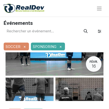
Événements
×
×
SOCCER
SPONSORING
FÉVR.
16