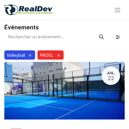
Événements
×
×
Volleyball
PADEL
JUIL.
22